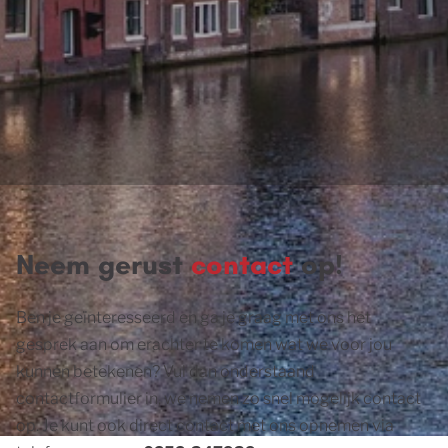
Neem gerust
contact
op!
Ben je geïnteresseerd en ga je graag met ons het
gesprek aan om erachter te komen wat we voor jou
kunnen betekenen? Vul dan onderstaand
contactformulier in, we nemen zo snel mogelijk contact
op. Je kunt ook direct contact met ons opnemen via